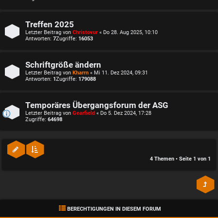
Treffen 2025
Letzter Beitrag von
Christovur
«
Do 28. Aug 2025, 10:10
Antworten:
7
Zugriffe:
16053
Schriftgröße ändern
Letzter Beitrag von
Kharrn
«
Mi 11. Dez 2024, 09:31
Antworten:
1
Zugriffe:
179088
Temporäres Übergangsforum der ASG
Letzter Beitrag von
Gearfield
«
Do 5. Dez 2024, 17:28
Zugriffe:
64698
4 Themen • Seite
1
von
1
BERECHTIGUNGEN IN DIESEM FORUM