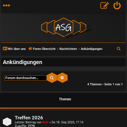
S
Wir über uns
Foren-Übersicht
Nachrichten
Ankündigungen
u
Ankündigungen
c
h
e
Suche
Erweiterte Suche
4 Themen • Seite
1
von
1
Themen
Treffen 2026
Letzter Beitrag von
Kyle
«
Do 18. Sep 2025, 17:13
Zugriffe:
7779