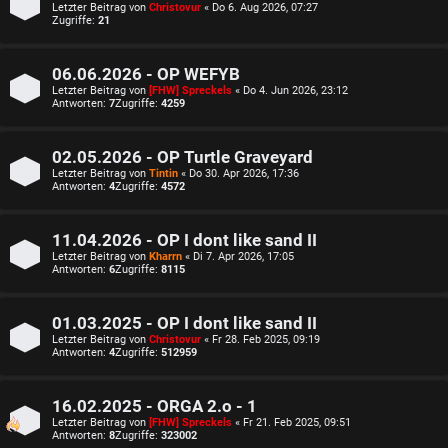
Letzter Beitrag von
Christovur
«
Do 6. Aug 2026, 07:27
Zugriffe:
21
06.06.2026 - OP WEFYB
Letzter Beitrag von
[FHW] Spreckels
«
Do 4. Jun 2026, 23:12
Antworten:
7
Zugriffe:
4259
02.05.2026 - OP Turtle Graveyard
Letzter Beitrag von
Tintin
«
Do 30. Apr 2026, 17:36
Antworten:
4
Zugriffe:
4572
11.04.2026 - OP I dont like sand II
Letzter Beitrag von
Kharrn
«
Di 7. Apr 2026, 17:05
Antworten:
6
Zugriffe:
8115
01.03.2025 - OP I dont like sand II
Letzter Beitrag von
Christovur
«
Fr 28. Feb 2025, 09:19
Antworten:
4
Zugriffe:
512959
16.02.2025 - ORGA 2.o - 1
Letzter Beitrag von
[FHW] Spreckels
«
Fr 21. Feb 2025, 09:51
Antworten:
8
Zugriffe:
323002