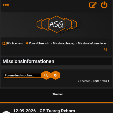
Wir über uns
Foren-Übersicht
Missionsplanung
Missionsinformationen
S
u
Missionsinformationen
c
h
e
Suche
Erweiterte Suche
9 Themen • Seite
1
von
1
Themen
12.09.2026 - OP Tuareg Reborn