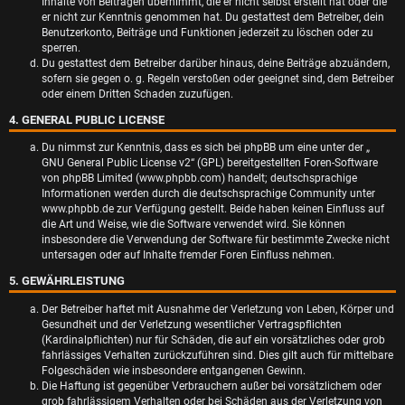
Inhalte von Beiträgen übernimmt, die er nicht selbst erstellt hat oder die
er nicht zur Kenntnis genommen hat. Du gestattest dem Betreiber, dein
Benutzerkonto, Beiträge und Funktionen jederzeit zu löschen oder zu
sperren.
Du gestattest dem Betreiber darüber hinaus, deine Beiträge abzuändern,
sofern sie gegen o. g. Regeln verstoßen oder geeignet sind, dem Betreiber
oder einem Dritten Schaden zuzufügen.
4. GENERAL PUBLIC LICENSE
Du nimmst zur Kenntnis, dass es sich bei phpBB um eine unter der „
GNU General Public License v2
“ (GPL) bereitgestellten Foren-Software
von phpBB Limited (www.phpbb.com) handelt; deutschsprachige
Informationen werden durch die deutschsprachige Community unter
www.phpbb.de zur Verfügung gestellt. Beide haben keinen Einfluss auf
die Art und Weise, wie die Software verwendet wird. Sie können
insbesondere die Verwendung der Software für bestimmte Zwecke nicht
untersagen oder auf Inhalte fremder Foren Einfluss nehmen.
5. GEWÄHRLEISTUNG
Der Betreiber haftet mit Ausnahme der Verletzung von Leben, Körper und
Gesundheit und der Verletzung wesentlicher Vertragspflichten
(Kardinalpflichten) nur für Schäden, die auf ein vorsätzliches oder grob
fahrlässiges Verhalten zurückzuführen sind. Dies gilt auch für mittelbare
Folgeschäden wie insbesondere entgangenen Gewinn.
Die Haftung ist gegenüber Verbrauchern außer bei vorsätzlichem oder
grob fahrlässigem Verhalten oder bei Schäden aus der Verletzung von