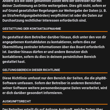
Andere als die oben genannten Daten wird der Betreiber nur mit
deiner Zustimmung an Dritte weitergeben. Dies gilt nicht, sofern er
auf Grund gesetzlicher Regelungen zur Weitergabe der Daten (z. B.
an Strafverfolgungsbehörden) verpflichtet ist oder die Daten zur
Durchsetzung rechtlicher Interessen erforderlich sind.
GESTATTUNG DER KONTAKTAUFNAHME
Du gestattest dem Betreiber darüber hinaus, dich unter den von dir
angegebenen Kontaktdaten zu kontaktieren, sofern dies zur
Übermittlung zentraler Informationen über das Board erforderlich
ist. Darüber hinaus dürfen er und andere Benutzer dich
kontaktieren, sofern du dies in deinem persönlichen Bereich
gestattet hast.
GELTUNGSBEREICH DIESER RICHTLINIE
Diese Richtlinie umfasst nur den Bereich der Seiten, die die phpBB-
Software umfassen. Sofern der Betreiber in anderen Bereichen
seiner Software weitere personenbezogene Daten verarbeitet, wird
er dich darüber gesondert informieren.
AUSKUNFTSRECHT
Der Betreiber erteilt dir auf Anfrage Auskunft, welche Daten über