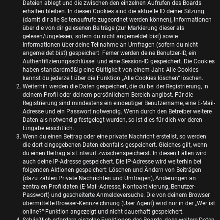
Dateien ablegt und die zwischen den einzelnen Aufrufen des Boards
erhalten bleiben. In diesen Cookies sind die aktuelle ID deiner Sitzung
(damit dir alle Seitenaufrufe zugeordnet werden können), Informationen
über die von dir gelesenen Beiträge (zur Markierung dieser als
gelesen/ungelesen; sofern du nicht angemeldet bist) sowie
Informationen über deine Teilnahme an Umfragen (sofern du nicht
angemeldet bist) gespeichert. Ferner werden deine Benutzer-ID, ein
Authentifizierungsschlüssel und eine Session-ID gespeichert. Die Cookies
haben standardmäßig eine Gültigkeit von einem Jahr. Alle Cookies
kannst du jederzeit über die Funktion „Alle Cookies löschen“ löschen.
Weiterhin werden die Daten gespeichert, die du bei der Registrierung, in
deinem Profil oder deinem persönlichem Bereich angibst. Für die
Registrierung sind mindestens ein eindeutiger Benutzername, eine E-Mail-
Adresse und ein Passwort notwendig. Wenn durch den Betreiber weitere
Daten als notwendig festgelegt wurden, so ist dies für dich vor deren
Eingabe ersichtlich.
Wenn du einen Beitrag oder eine private Nachricht erstellst, so werden
die dort eingegebenen Daten ebenfalls gespeichert. Gleiches gilt, wenn
du einen Beitrag als Entwurf zwischenspeicherst. In diesen Fällen wird
auch deine IP-Adresse gespeichert. Die IP-Adresse wird weiterhin bei
folgenden Aktionen gespeichert: Löschen und Ändern von Beiträgen
(dazu zählen Private Nachrichten und Umfragen), Änderungen an
zentralen Profildaten (E-Mail-Adresse, Kontoaktivierung, Benutzer-
Passwort) und gescheiterte Anmeldeversuche. Die von deinem Browser
übermittelte Browser-Kennzeichnung (User Agent) wird nur in der „Wer ist
online?“-Funktion angezeigt und nicht dauerhaft gespeichert.