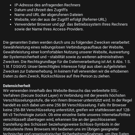
IP-Adresse des anfragenden Rechners
Datum und Uhrzeit des Zugriffs
Name und URL der abgerufenen Dateien
Website, von der aus der Zugriff erfolgt (Referrer-URL)
Verwendeter Browser und ggf. das Betriebssystem Ihres Rechners
sowie der Name Ihres Access-Providers.
Die genannten Daten werden durch uns zu folgenden Zwecken verarbeitet:
Gewährleistung eines reibungslosen Verbindungsaufbaus der Website,
Gewährleistung einer komfortablen Nutzung unserer Website, Auswertung
der Systemsicherheit und –stabilität sowie zu weiteren administrativen
Zwecken. Die Rechtsgrundlage für die Datenverarbeitung ist Art. 6 Abs. 1 S.
1 lit. f DSGVO. Unser berechtigtes Interesse folgt aus oben aufgelisteten
Zwecken zur Datenerhebung. In keinem Fall verwenden wir die erhobenen
Daten zu dem Zweck, Rückschlüsse auf Ihre Person zu ziehen.
Datensicherheit
Wir verwenden innerhalb des Website-Besuchs das verbreitete SSL-
Verfahren (Secure Socket Layer) in Verbindung mit der jeweils höchsten
Verschlüsselungsstufe, die von Ihrem Browser unterstützt wird. In der Regel
handelt es sich dabei um eine 256 Bit Verschlüsselung. Falls Ihr Browser
keine 256-Bit Verschlüsselung unterstützt, greifen wir stattdessen auf 128-
Bit v3 Technologie zurück. Ob eine einzelne Seite unseres Internetauftrittes
verschlüsselt übertragen wird, erkennen Sie an der geschlossenen
Darstellung des Schüssel- beziehungsweise Schloss-Symbols in der
Statusleiste Ihres Browsers.Wir bedienen uns im Übrigen geeigneter
technischer und organisatorischer Sicherheitsmaßnahmen, um Ihre Daten