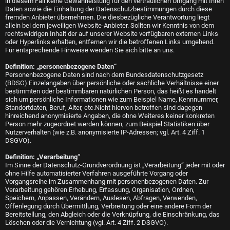
in diesem Fall keine Gewährleistung für den vertraulichen Umgang mit Ihren
Daten sowie die Einhaltung der Datenschutzbestimmungen durch diese
fremden Anbieter übernehmen. Die diesbezügliche Verantwortung liegt
allein bei dem jeweiligen Website-Anbieter. Sollten wir Kenntnis von dem
rechtswidrigen Inhalt der auf unserer Website verfügbaren externen Links
oder Hyperlinks erhalten, entfernen wir die betroffenen Links umgehend.
Für entsprechende Hinweise wenden Sie sich bitte an uns.
Definition: „personenbezogene Daten“
Personenbezogene Daten sind nach dem Bundesdatenschutzgesetz
(BDSG) Einzelangaben über persönliche oder sachliche Verhältnisse einer
bestimmten oder bestimmbaren natürlichen Person, das heißt es handelt
sich um persönliche Informationen wie zum Beispiel Name, Kennnummer,
Standortdaten, Beruf, Alter, etc.Nicht hiervon betroffen sind dagegen
hinreichend anonymisierte Angaben, die ohne Weiteres keiner konkreten
Person mehr zugeordnet werden können, zum Beispiel Statistiken über
Nutzerverhalten (wie z.B. anonymisierte IP-Adressen; vgl. Art. 4 Ziff. 1
DSGVO).
Definition: „Verarbeitung“
Im Sinne der Datenschutz-Grundverordnung ist „Verarbeitung“ jeder mit oder
ohne Hilfe automatisierter Verfahren ausgeführte Vorgang oder
Vorgangsreihe im Zusammenhang mit personenbezogenen Daten. Zur
Verarbeitung gehören Erhebung, Erfassung, Organisation, Ordnen,
Speichern, Anpassen, Verändern, Auslesen, Abfragen, Verwenden,
Offenlegung durch Übermittlung, Verbreitung oder eine andere Form der
Bereitstellung, den Abgleich oder die Verknüpfung, die Einschränkung, das
Löschen oder die Vernichtung (vgl. Art. 4 Ziff. 2 DSGVO).