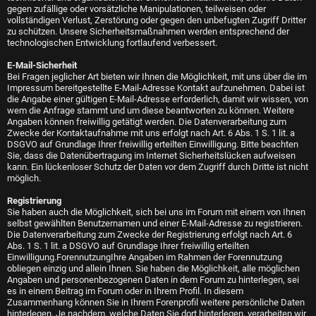
gegen zufällige oder vorsätzliche Manipulationen, teilweisen oder
vollständigen Verlust, Zerstörung oder gegen den unbefugten Zugriff Dritter
zu schützen. Unsere Sicherheitsmaßnahmen werden entsprechend der
technologischen Entwicklung fortlaufend verbessert.
E-Mail-Sicherheit
Bei Fragen jeglicher Art bieten wir Ihnen die Möglichkeit, mit uns über die im
Impressum bereitgestellte E-Mail-Adresse Kontakt aufzunehmen. Dabei ist
die Angabe einer gültigen E-Mail-Adresse erforderlich, damit wir wissen, von
wem die Anfrage stammt und um diese beantworten zu können. Weitere
Angaben können freiwillig getätigt werden. Die Datenverarbeitung zum
Zwecke der Kontaktaufnahme mit uns erfolgt nach Art. 6 Abs. 1 S. 1 lit. a
DSGVO auf Grundlage Ihrer freiwillig erteilten Einwilligung. Bitte beachten
Sie, dass die Datenübertragung im Internet Sicherheitslücken aufweisen
kann. Ein lückenloser Schutz der Daten vor dem Zugriff durch Dritte ist nicht
möglich.
Registrierung
Sie haben auch die Möglichkeit, sich bei uns im Forum mit einem von Ihnen
selbst gewählten Benutzernamen und einer E-Mail-Adresse zu registrieren.
Die Datenverarbeitung zum Zwecke der Registrierung erfolgt nach Art. 6
Abs. 1 S. 1 lit. a DSGVO auf Grundlage Ihrer freiwillig erteilten
Einwilligung.ForennutzungIhre Angaben im Rahmen der Forennutzung
obliegen einzig und allein Ihnen. Sie haben die Möglichkeit, alle möglichen
Angaben und personenbezogenen Daten in dem Forum zu hinterlegen, sei
es in einem Beitrag im Forum oder in Ihrem Profil. In diesem
Zusammenhang können Sie in Ihrem Forenprofil weitere persönliche Daten
hinterlegen. Je nachdem, welche Daten Sie dort hinterlegen, verarbeiten wir