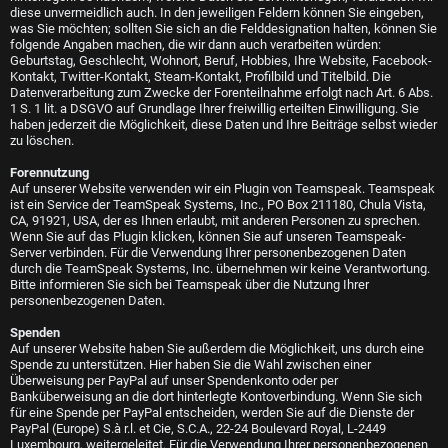
diese unvermeidlich auch. In den jeweiligen Feldern können Sie eingeben,
was Sie möchten; sollten Sie sich an die Felddesignation halten, können Sie
folgende Angaben machen, die wir dann auch verarbeiten würden:
Geburtstag, Geschlecht, Wohnort, Beruf, Hobbies, Ihre Website, Facebook-
Kontakt, Twitter-Kontakt, Steam-Kontakt, Profilbild und Titelbild. Die
Datenverarbeitung zum Zwecke der Forenteilnahme erfolgt nach Art. 6 Abs.
1 S. 1 lit. a DSGVO auf Grundlage Ihrer freiwillig erteilten Einwilligung. Sie
haben jederzeit die Möglichkeit, diese Daten und Ihre Beiträge selbst wieder
zu löschen.
Forennutzung
Auf unserer Website verwenden wir ein Plugin von Teamspeak. Teamspeak
ist ein Service der TeamSpeak Systems, Inc., PO Box 211180, Chula Vista,
CA, 91921, USA, der es Ihnen erlaubt, mit anderen Personen zu sprechen.
Wenn Sie auf das Plugin klicken, können Sie auf unseren Teamspeak-
Server verbinden. Für die Verwendung Ihrer personenbezogenen Daten
durch die TeamSpeak Systems, Inc. übernehmen wir keine Verantwortung.
Bitte informieren Sie sich bei Teamspeak über die Nutzung Ihrer
personenbezogenen Daten.
Spenden
Auf unserer Website haben Sie außerdem die Möglichkeit, uns durch eine
Spende zu unterstützen. Hier haben Sie die Wahl zwischen einer
Überweisung per PayPal auf unser Spendenkonto oder per
Banküberweisung an die dort hinterlegte Kontoverbindung. Wenn Sie sich
für eine Spende per PayPal entscheiden, werden Sie auf die Dienste der
PayPal (Europe) S.à r.l. et Cie, S.C.A., 22-24 Boulevard Royal, L-2449
Luxembourg, weitergeleitet. Für die Verwendung Ihrer personenbezogenen