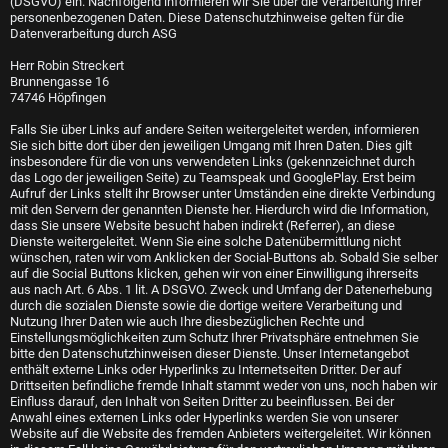
(DSGVO) ein. Nachfolgend informieren wir Sie über die Verarbeitung Ihrer
personenbezogenen Daten. Diese Datenschutzhinweise gelten für die
Datenverarbeitung durch ASG
Herr Robin Streckert
Brunnengasse 16
74746 Höpfingen
Falls Sie über Links auf andere Seiten weitergeleitet werden, informieren
Sie sich bitte dort über den jeweiligen Umgang mit Ihren Daten. Dies gilt
insbesondere für die von uns verwendeten Links (gekennzeichnet durch
das Logo der jeweiligen Seite) zu Teamspeak und GooglePlay. Erst beim
Aufruf der Links stellt ihr Browser unter Umständen eine direkte Verbindung
mit den Servern der genannten Dienste her. Hierdurch wird die Information,
dass Sie unsere Website besucht haben indirekt (Referrer), an diese
Dienste weitergeleitet. Wenn Sie eine solche Datenübermittlung nicht
wünschen, raten wir vom Anklicken der Social-Buttons ab. Sobald Sie selber
auf die Social Buttons klicken, gehen wir von einer Einwilligung ihrerseits
aus nach Art. 6 Abs. 1 lit. A DSGVO. Zweck und Umfang der Datenerhebung
durch die sozialen Dienste sowie die dortige weitere Verarbeitung und
Nutzung Ihrer Daten wie auch Ihre diesbezüglichen Rechte und
Einstellungsmöglichkeiten zum Schutz Ihrer Privatsphäre entnehmen Sie
bitte den Datenschutzhinweisen dieser Dienste. Unser Internetangebot
enthält externe Links oder Hyperlinks zu Internetseiten Dritter. Der auf
Drittseiten befindliche fremde Inhalt stammt weder von uns, noch haben wir
Einfluss darauf, den Inhalt von Seiten Dritter zu beeinflussen. Bei der
Anwahl eines externen Links oder Hyperlinks werden Sie von unserer
Website auf die Website des fremden Anbieters weitergeleitet. Wir können