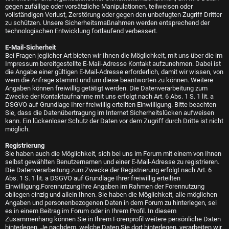
gegen zufällige oder vorsätzliche Manipulationen, teilweisen oder
vollständigen Verlust, Zerstörung oder gegen den unbefugten Zugriff Dritter
zu schützen. Unsere Sicherheitsmaßnahmen werden entsprechend der
technologischen Entwicklung fortlaufend verbessert.
E-Mail-Sicherheit
Bei Fragen jeglicher Art bieten wir Ihnen die Möglichkeit, mit uns über die im
Impressum bereitgestellte E-Mail-Adresse Kontakt aufzunehmen. Dabei ist
die Angabe einer gültigen E-Mail-Adresse erforderlich, damit wir wissen, von
wem die Anfrage stammt und um diese beantworten zu können. Weitere
Angaben können freiwillig getätigt werden. Die Datenverarbeitung zum
Zwecke der Kontaktaufnahme mit uns erfolgt nach Art. 6 Abs. 1 S. 1 lit. a
DSGVO auf Grundlage Ihrer freiwillig erteilten Einwilligung. Bitte beachten
Sie, dass die Datenübertragung im Internet Sicherheitslücken aufweisen
kann. Ein lückenloser Schutz der Daten vor dem Zugriff durch Dritte ist nicht
möglich.
Registrierung
Sie haben auch die Möglichkeit, sich bei uns im Forum mit einem von Ihnen
selbst gewählten Benutzernamen und einer E-Mail-Adresse zu registrieren.
Die Datenverarbeitung zum Zwecke der Registrierung erfolgt nach Art. 6
Abs. 1 S. 1 lit. a DSGVO auf Grundlage Ihrer freiwillig erteilten
Einwilligung.ForennutzungIhre Angaben im Rahmen der Forennutzung
obliegen einzig und allein Ihnen. Sie haben die Möglichkeit, alle möglichen
Angaben und personenbezogenen Daten in dem Forum zu hinterlegen, sei
es in einem Beitrag im Forum oder in Ihrem Profil. In diesem
Zusammenhang können Sie in Ihrem Forenprofil weitere persönliche Daten
hinterlegen. Je nachdem, welche Daten Sie dort hinterlegen, verarbeiten wir