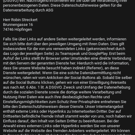
(DSGVO) ein. Nachfolgend informieren wir Sie über die Verarbeitung Ihrer
personenbezogenen Daten. Diese Datenschutzhinweise gelten für die
Datenverarbeitung durch ASG
Herr Robin Streckert
Brunnengasse 16
74746 Höpfingen
Falls Sie über Links auf andere Seiten weitergeleitet werden, informieren
Sie sich bitte dort über den jeweiligen Umgang mit Ihren Daten. Dies gilt
insbesondere für die von uns verwendeten Links (gekennzeichnet durch
das Logo der jeweiligen Seite) zu Teamspeak und GooglePlay. Erst beim
Aufruf der Links stellt ihr Browser unter Umständen eine direkte Verbindung
mit den Servern der genannten Dienste her. Hierdurch wird die Information,
dass Sie unsere Website besucht haben indirekt (Referrer), an diese
Dienste weitergeleitet. Wenn Sie eine solche Datenübermittlung nicht
wünschen, raten wir vom Anklicken der Social-Buttons ab. Sobald Sie selber
auf die Social Buttons klicken, gehen wir von einer Einwilligung ihrerseits
aus nach Art. 6 Abs. 1 lit. A DSGVO. Zweck und Umfang der Datenerhebung
durch die sozialen Dienste sowie die dortige weitere Verarbeitung und
Nutzung Ihrer Daten wie auch Ihre diesbezüglichen Rechte und
Einstellungsmöglichkeiten zum Schutz Ihrer Privatsphäre entnehmen Sie
bitte den Datenschutzhinweisen dieser Dienste. Unser Internetangebot
enthält externe Links oder Hyperlinks zu Internetseiten Dritter. Der auf
Drittseiten befindliche fremde Inhalt stammt weder von uns, noch haben wir
Einfluss darauf, den Inhalt von Seiten Dritter zu beeinflussen. Bei der
Anwahl eines externen Links oder Hyperlinks werden Sie von unserer
Website auf die Website des fremden Anbieters weitergeleitet. Wir können