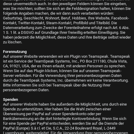
diese unvermeidlich auch. In den jeweiligen Feldern können Sie eingeben,
was Sie möchten; sollten Sie sich an die Felddesignation halten, können Sie
folgende Angaben machen, die wir dann auch verarbeiten würden:
Geburtstag, Geschlecht, Wohnort, Beruf, Hobbies, Ihre Website, Facebook-
Kontakt, Twitter-Kontakt, Steam-Kontakt, Profilbild und Titelbild. Die
Datenverarbeitung zum Zwecke der Forenteilnahme erfolgt nach Art. 6 Abs.
1 S. 1 lit. a DSGVO auf Grundlage Ihrer freiwillig erteilten Einwilligung. Sie
haben jederzeit die Möglichkeit, diese Daten und Ihre Beiträge selbst wieder
zu löschen.
Forennutzung
Auf unserer Website verwenden wir ein Plugin von Teamspeak. Teamspeak
ist ein Service der TeamSpeak Systems, Inc., PO Box 211180, Chula Vista,
CA, 91921, USA, der es Ihnen erlaubt, mit anderen Personen zu sprechen.
Wenn Sie auf das Plugin klicken, können Sie auf unseren Teamspeak-
Server verbinden. Für die Verwendung Ihrer personenbezogenen Daten
durch die TeamSpeak Systems, Inc. übernehmen wir keine Verantwortung.
Bitte informieren Sie sich bei Teamspeak über die Nutzung Ihrer
personenbezogenen Daten.
Spenden
Auf unserer Website haben Sie außerdem die Möglichkeit, uns durch eine
Spende zu unterstützen. Hier haben Sie die Wahl zwischen einer
Überweisung per PayPal auf unser Spendenkonto oder per
Banküberweisung an die dort hinterlegte Kontoverbindung. Wenn Sie sich
für eine Spende per PayPal entscheiden, werden Sie auf die Dienste der
PayPal (Europe) S.à r.l. et Cie, S.C.A., 22-24 Boulevard Royal, L-2449
Luxembourg, weitergeleitet. Für die Verwendung Ihrer personenbezogenen