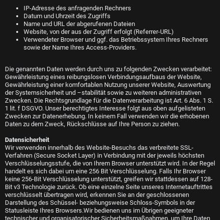
IP-Adresse des anfragenden Rechners
Datum und Uhrzeit des Zugriffs
Name und URL der abgerufenen Dateien
Website, von der aus der Zugriff erfolgt (Referrer-URL)
Verwendeter Browser und ggf. das Betriebssystem Ihres Rechners
sowie der Name Ihres Access-Providers.
Die genannten Daten werden durch uns zu folgenden Zwecken verarbeitet:
Gewährleistung eines reibungslosen Verbindungsaufbaus der Website,
Gewährleistung einer komfortablen Nutzung unserer Website, Auswertung
der Systemsicherheit und –stabilität sowie zu weiteren administrativen
Zwecken. Die Rechtsgrundlage für die Datenverarbeitung ist Art. 6 Abs. 1 S.
1 lit. f DSGVO. Unser berechtigtes Interesse folgt aus oben aufgelisteten
Zwecken zur Datenerhebung. In keinem Fall verwenden wir die erhobenen
Daten zu dem Zweck, Rückschlüsse auf Ihre Person zu ziehen.
Datensicherheit
Wir verwenden innerhalb des Website-Besuchs das verbreitete SSL-
Verfahren (Secure Socket Layer) in Verbindung mit der jeweils höchsten
Verschlüsselungsstufe, die von Ihrem Browser unterstützt wird. In der Regel
handelt es sich dabei um eine 256 Bit Verschlüsselung. Falls Ihr Browser
keine 256-Bit Verschlüsselung unterstützt, greifen wir stattdessen auf 128-
Bit v3 Technologie zurück. Ob eine einzelne Seite unseres Internetauftrittes
verschlüsselt übertragen wird, erkennen Sie an der geschlossenen
Darstellung des Schüssel- beziehungsweise Schloss-Symbols in der
Statusleiste Ihres Browsers.Wir bedienen uns im Übrigen geeigneter
technischer und organisatorischer Sicherheitsmaßnahmen, um Ihre Daten