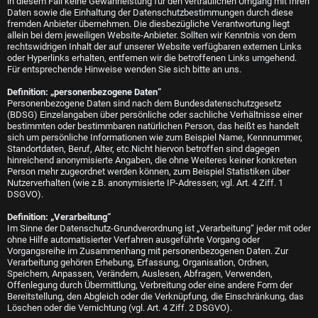
in diesem Fall keine Gewährleistung für den vertraulichen Umgang mit Ihren
Daten sowie die Einhaltung der Datenschutzbestimmungen durch diese
fremden Anbieter übernehmen. Die diesbezügliche Verantwortung liegt
allein bei dem jeweiligen Website-Anbieter. Sollten wir Kenntnis von dem
rechtswidrigen Inhalt der auf unserer Website verfügbaren externen Links
oder Hyperlinks erhalten, entfernen wir die betroffenen Links umgehend.
Für entsprechende Hinweise wenden Sie sich bitte an uns.
Definition: „personenbezogene Daten“
Personenbezogene Daten sind nach dem Bundesdatenschutzgesetz
(BDSG) Einzelangaben über persönliche oder sachliche Verhältnisse einer
bestimmten oder bestimmbaren natürlichen Person, das heißt es handelt
sich um persönliche Informationen wie zum Beispiel Name, Kennnummer,
Standortdaten, Beruf, Alter, etc.Nicht hiervon betroffen sind dagegen
hinreichend anonymisierte Angaben, die ohne Weiteres keiner konkreten
Person mehr zugeordnet werden können, zum Beispiel Statistiken über
Nutzerverhalten (wie z.B. anonymisierte IP-Adressen; vgl. Art. 4 Ziff. 1
DSGVO).
Definition: „Verarbeitung“
Im Sinne der Datenschutz-Grundverordnung ist „Verarbeitung“ jeder mit oder
ohne Hilfe automatisierter Verfahren ausgeführte Vorgang oder
Vorgangsreihe im Zusammenhang mit personenbezogenen Daten. Zur
Verarbeitung gehören Erhebung, Erfassung, Organisation, Ordnen,
Speichern, Anpassen, Verändern, Auslesen, Abfragen, Verwenden,
Offenlegung durch Übermittlung, Verbreitung oder eine andere Form der
Bereitstellung, den Abgleich oder die Verknüpfung, die Einschränkung, das
Löschen oder die Vernichtung (vgl. Art. 4 Ziff. 2 DSGVO).