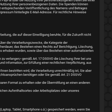
ei PayPal über die Nutzung Ihrer personenbezogenen Daten.Bei einer
die Nutzung Ihrer personenbezogenen Daten. Die Spenden können
er entsprechenden Veröffentlichung des Namens und Betrages
mpressum hinterlegte E-Mail-Adresse. Für rechtliche Hinweise
eitung, die auf dieser Einwilligung beruhte, für die Zukunft nicht
ber die Verarbeitungszwecke, die Kategorie der
herdauer, das Bestehen eines Rechts auf Berichtigung, Löschung,
ns erhoben wurden, sowie über das Bestehen einer automatisierten
n zu verlangen;• gemäß Art. 17 DSGVO die Löschung Ihrer bei uns
Information, zur Erfüllung einer rechtlichen Verpflichtung, aus
nen bestritten wird, die Verarbeitung unrechtmäßig ist, Sie aber
Rechtsansprüchen benötigen oder Sie gemäß Art. 21 DSGVO
aren Format zu erhalten oder die Übermittlung an einen anderen
ichen Aufenthaltsortes oder Arbeitsplatzes oder unseres
t (Laptop, Tablet, Smartphone o.ä.) gespeichert werden, wenn Sie