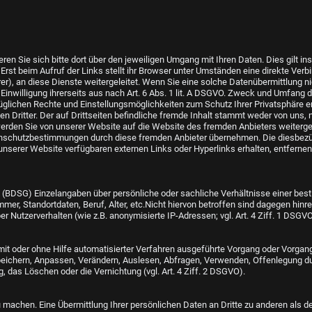
ieren Sie sich bitte dort über den jeweiligen Umgang mit Ihren Daten. Dies gilt
rst beim Aufruf der Links stellt ihr Browser unter Umständen eine direkte Verb
er), an diese Dienste weitergeleitet. Wenn Sie eine solche Datenübermittlung n
r Einwilligung ihrerseits aus nach Art. 6 Abs. 1 lit. A DSGVO. Zweck und Umfang
züglichen Rechte und Einstellungsmöglichkeiten zum Schutz Ihrer Privatsphäre 
en Dritter. Der auf Drittseiten befindliche fremde Inhalt stammt weder von uns, n
werden Sie von unserer Website auf die Website des fremden Anbieters weitergel
enschutzbestimmungen durch diese fremden Anbieter übernehmen. Die diesbezügl
f unserer Website verfügbaren externen Links oder Hyperlinks erhalten, entfer
DSG) Einzelangaben über persönliche oder sachliche Verhältnisse einer besti
r, Standortdaten, Beruf, Alter, etc.Nicht hiervon betroffen sind dagegen hin
 Nutzerverhalten (wie z.B. anonymisierte IP-Adressen; vgl. Art. 4 Ziff. 1 DSGVO
r mit oder ohne Hilfe automatisierter Verfahren ausgeführte Vorgang oder Vo
peichern, Anpassen, Verändern, Auslesen, Abfragen, Verwenden, Offenlegung dur
, das Löschen oder die Vernichtung (vgl. Art. 4 Ziff. 2 DSGVO).
machen. Eine Übermittlung Ihrer persönlichen Daten an Dritte zu anderen als d