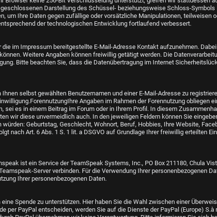
hr Browser keine 256-Bit Verschlüsselung unterstützt, greifen wir stattdessen a
der geschlossenen Darstellung des Schüssel- beziehungsweise Schloss-Symbols i
 um Ihre Daten gegen zufällige oder vorsätzliche Manipulationen, teilweisen o
ntsprechend der technologischen Entwicklung fortlaufend verbessert.
ber die im Impressum bereitgestellte E-Mail-Adresse Kontakt aufzunehmen. Dabei i
nnen. Weitere Angaben können freiwillig getätigt werden. Die Datenverarbeit
willigung. Bitte beachten Sie, dass die Datenübertragung im Internet Sicherheits
n Ihnen selbst gewählten Benutzernamen und einer E-Mail-Adresse zu registrier
ten Einwilligung.ForennutzungIhre Angaben im Rahmen der Forennutzung obliegen ei
sei es in einem Beitrag im Forum oder in Ihrem Profil. In diesem Zusammenhan
ten wir diese unvermeidlich auch. In den jeweiligen Feldern können Sie eingeben
würden: Geburtstag, Geschlecht, Wohnort, Beruf, Hobbies, Ihre Website, Facebo
 nach Art. 6 Abs. 1 S. 1 lit. a DSGVO auf Grundlage Ihrer freiwillig erteilten Ei
peak ist ein Service der TeamSpeak Systems, Inc., PO Box 211180, Chula Vista,
n Teamspeak-Server verbinden. Für die Verwendung Ihrer personenbezogenen D
Nutzung Ihrer personenbezogenen Daten.
h eine Spende zu unterstützen. Hier haben Sie die Wahl zwischen einer Überwe
de per PayPal entscheiden, werden Sie auf die Dienste der PayPal (Europe) S.à r.