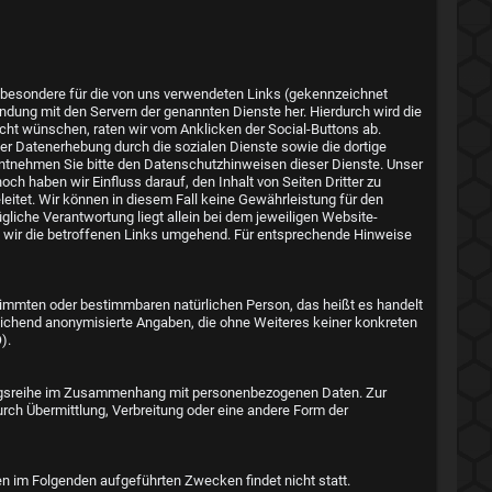
 insbesondere für die von uns verwendeten Links (gekennzeichnet
indung mit den Servern der genannten Dienste her. Hierdurch wird die
icht wünschen, raten wir vom Anklicken der Social-Buttons ab.
 der Datenerhebung durch die sozialen Dienste sowie die dortige
entnehmen Sie bitte den Datenschutzhinweisen dieser Dienste. Unser
och haben wir Einfluss darauf, den Inhalt von Seiten Dritter zu
eitet. Wir können in diesem Fall keine Gewährleistung für den
iche Verantwortung liegt allein bei dem jeweiligen Website-
nen wir die betroffenen Links umgehend. Für entsprechende Hinweise
mmten oder bestimmbaren natürlichen Person, das heißt es handelt
reichend anonymisierte Angaben, die ohne Weiteres keiner konkreten
).
rgangsreihe im Zusammenhang mit personenbezogenen Daten. Zur
ch Übermittlung, Verbreitung oder eine andere Form der
en im Folgenden aufgeführten Zwecken findet nicht statt.