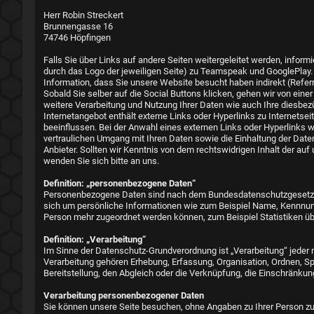
Herr Robin Streckert
Brunnengasse 16
74746 Höpfingen
Falls Sie über Links auf andere Seiten weitergeleitet werden, inform
durch das Logo der jeweiligen Seite) zu Teamspeak und GooglePlay. E
Information, dass Sie unsere Website besucht haben indirekt (Referr
Sobald Sie selber auf die Social Buttons klicken, gehen wir von eine
weitere Verarbeitung und Nutzung Ihrer Daten wie auch Ihre diesbe
Internetangebot enthält externe Links oder Hyperlinks zu Internetseit
beeinflussen. Bei der Anwahl eines externen Links oder Hyperlinks 
vertraulichen Umgang mit Ihren Daten sowie die Einhaltung der Dat
Anbieter. Sollten wir Kenntnis von dem rechtswidrigen Inhalt der au
wenden Sie sich bitte an uns.
Definition: „personenbezogene Daten“
Personenbezogene Daten sind nach dem Bundesdatenschutzgesetz (B
sich um persönliche Informationen wie zum Beispiel Name, Kennnumme
Person mehr zugeordnet werden können, zum Beispiel Statistiken über
Definition: „Verarbeitung“
Im Sinne der Datenschutz-Grundverordnung ist „Verarbeitung“ jede
Verarbeitung gehören Erhebung, Erfassung, Organisation, Ordnen, S
Bereitstellung, den Abgleich oder die Verknüpfung, die Einschränkung
Verarbeitung personenbezogener Daten
Sie können unsere Seite besuchen, ohne Angaben zu Ihrer Person zu 