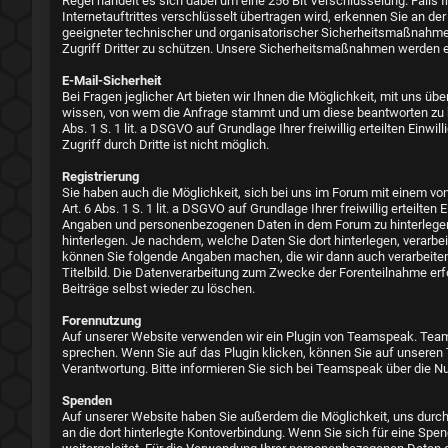
Regel handelt es sich dabei um eine 256 Bit Verschlüsselung. Falls I
Internetauftrittes verschlüsselt übertragen wird, erkennen Sie an 
geeigneter technischer und organisatorischer Sicherheitsmaßnahmen,
Zugriff Dritter zu schützen. Unsere Sicherheitsmaßnahmen werden e
E-Mail-Sicherheit
Bei Fragen jeglicher Art bieten wir Ihnen die Möglichkeit, mit uns ü
wissen, von wem die Anfrage stammt und um diese beantworten zu kö
Abs. 1 S. 1 lit. a DSGVO auf Grundlage Ihrer freiwillig erteilten Ein
Zugriff durch Dritte ist nicht möglich.
Registrierung
Sie haben auch die Möglichkeit, sich bei uns im Forum mit einem vo
Art. 6 Abs. 1 S. 1 lit. a DSGVO auf Grundlage Ihrer freiwillig erteil
Angaben und personenbezogenen Daten in dem Forum zu hinterlegen, 
hinterlegen. Je nachdem, welche Daten Sie dort hinterlegen, verarbei
können Sie folgende Angaben machen, die wir dann auch verarbeiten 
Titelbild. Die Datenverarbeitung zum Zwecke der Forenteilnahme erfolgt
Beiträge selbst wieder zu löschen.
Forennutzung
Auf unserer Website verwenden wir ein Plugin von Teamspeak. Teams
sprechen. Wenn Sie auf das Plugin klicken, können Sie auf unsere
Verantwortung. Bitte informieren Sie sich bei Teamspeak über die 
Spenden
Auf unserer Website haben Sie außerdem die Möglichkeit, uns durc
an die dort hinterlegte Kontoverbindung. Wenn Sie sich für eine Spen