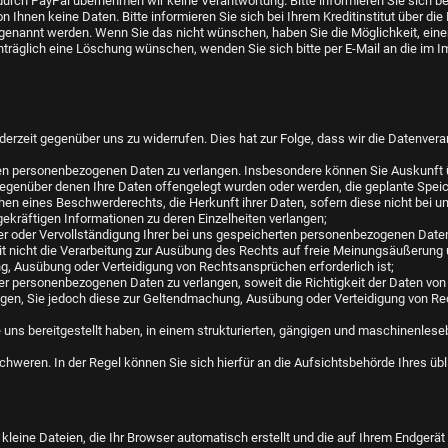
urch PayPal übernehmen wir keine Verantwortung. Bitte informieren Sie sich b
 Ihnen keine Daten. Bitte informieren Sie sich bei Ihrem Kreditinstitut über 
genannt werden. Wenn Sie das nicht wünschen, haben Sie die Möglichkeit, ein
hträglich eine Löschung wünschen, wenden Sie sich bitte per E-Mail an die im I
derzeit gegenüber uns zu widerrufen. Dies hat zur Folge, dass wir die Datenverarb
en personenbezogenen Daten zu verlangen. Insbesondere können Sie Auskunft ü
genüber denen Ihre Daten offengelegt wurden oder werden, die geplante Speic
en eines Beschwerderechts, die Herkunft ihrer Daten, sofern diese nicht bei u
gekräftigen Informationen zu deren Einzelheiten verlangen;
er oder Vervollständigung Ihrer bei uns gespeicherten personenbezogenen Date
nicht die Verarbeitung zur Ausübung des Rechts auf freie Meinungsäußerung und 
, Ausübung oder Verteidigung von Rechtsansprüchen erforderlich ist;
 personenbezogenen Daten zu verlangen, soweit die Richtigkeit der Daten von Ih
igen, Sie jedoch diese zur Geltendmachung, Ausübung oder Verteidigung von 
ns bereitgestellt haben, in einem strukturierten, gängigen und maschinenleseb
weren. In der Regel können Sie sich hierfür an die Aufsichtsbehörde Ihres übl
 kleine Dateien, die Ihr Browser automatisch erstellt und die auf Ihrem Endgerä