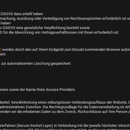
. a DSGVO dazu erteilt haben
tendmachung, Ausübung oder Verteidigung von Rechtsansprüchen erforderlich ist
n haben
it. c DSGVO eine gesetzliche Verpflichtung besteht sowie
VO für die Abwicklung von Vertragsverhältnissen mit Ihnen erforderlich ist.
/
werden durch den auf Ihrem Endgerät zum Einsatz kommenden Browser automa
ert.
 zur automatisierten Löschung gespeichert:
hners sowie der Name Ihres Access-Providers.
eitet: Gewährleistung eines reibungslosen Verbindungsaufbaus der Website, G
ministrativen Zwecken. Die Rechtsgrundlage für die Datenverarbeitung ist Art. 6
wenden wir die erhobenen Daten zu dem Zweck, Rückschlüsse auf Ihre Person z
rfahren (Secure Socket Layer) in Verbindung mit der jeweils höchsten Verschlü