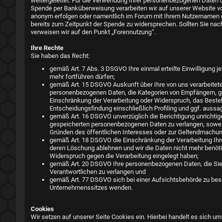
weitergeleitet. Für die Verwendung Ihrer personenbezogenen Daten d
Spende per Banküberweisung verarbeiten wir auf unserer Website von
anonym erfolgen oder namentlich im Forum mit Ihrem Nutzernamen 
bereits zum Zeitpunkt der Spende zu widersprechen. Sollten Sie nac
verweisen wir auf den Punkt „Forennutzung“.
Ihre Rechte
Sie haben das Recht:
gemäß Art. 7 Abs. 3 DSGVO Ihre einmal erteilte Einwilligung je
mehr fortführen dürfen;
gemäß Art. 15 DSGVO Auskunft über Ihre von uns verarbeitet
personenbezogenen Daten, die Kategorien von Empfängern, ge
Einschränkung der Verarbeitung oder Widerspruch, das Besteh
Entscheidungsfindung einschließlich Profiling und ggf. aussa
gemäß Art. 16 DSGVO unverzüglich die Berichtigung unrichtig
gespeicherten personenbezogenen Daten zu verlangen, soweit 
Gründen des öffentlichen Interesses oder zur Geltendmachung
gemäß Art. 18 DSGVO die Einschränkung der Verarbeitung Ihrer
deren Löschung ablehnen und wir die Daten nicht mehr benöt
Widerspruch gegen die Verarbeitung eingelegt haben;
gemäß Art. 20 DSGVO Ihre personenbezogenen Daten, die Sie u
Verantwortlichen zu verlangen und
gemäß Art. 77 DSGVO sich bei einer Aufsichtsbehörde zu besch
Unternehmenssitzes wenden.
Cookies
Wir setzen auf unserer Seite Cookies ein. Hierbei handelt es sich um