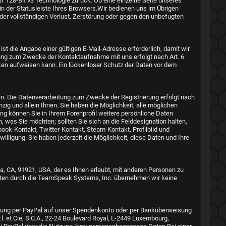
uf 128-Bit v3 Technologie zurück. Ob eine einzelne Seite unseres
n der Statusleiste Ihres Browsers.Wir bedienen uns im Übrigen
der vollständigen Verlust, Zerstörung oder gegen den unbefugten
st die Angabe einer gültigen E-Mail-Adresse erforderlich, damit wir
ung zum Zwecke der Kontaktaufnahme mit uns erfolgt nach Art. 6
lücken aufweisen kann. Ein lückenloser Schutz der Daten vor dem
en. Die Datenverarbeitung zum Zwecke der Registrierung erfolgt nach
nzig und allein Ihnen. Sie haben die Möglichkeit, alle möglichen
g können Sie in Ihrem Forenprofil weitere persönliche Daten
, was Sie möchten; sollten Sie sich an die Felddesignation halten,
ok-Kontakt, Twitter-Kontakt, Steam-Kontakt, Profilbild und
nwilligung. Sie haben jederzeit die Möglichkeit, diese Daten und Ihre
 CA, 91921, USA, der es Ihnen erlaubt, mit anderen Personen zu
aten durch die TeamSpeak Systems, Inc. übernehmen wir keine
isung per PayPal auf unser Spendenkonto oder per Banküberweisung
l. et Cie, S.C.A., 22-24 Boulevard Royal, L-2449 Luxembourg,