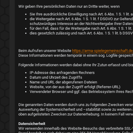
Wir geben Ihre persönlichen Daten nur an Dritte weiter, wenn
Sie Ihre ausdrückliche Einwilligung nach Art. 6 Abs. 1 S. 1 lit
die Weitergabe nach Art. 6 Abs. 1 S. 1 lit. f DSGVO zur Gel
schutzwürdiges Interesse an der Nichtweitergabe Ihrer Date
für den Fall, dass für die Weitergabe nach Art. 6 Abs. 1 S. 1 l
dies gesetzlich zulässig und nach Art. 6 Abs. 1 S. 1 lit. b DSG
Beim Aufrufen unserer Website
https://arma-spielegemeinschaft.de
Diese Informationen werden temporär in einem sog. Logfile gespeich
Folgende Informationen werden dabei ohne Ihr Zutun erfasst und bis
IP-Adresse des anfragenden Rechners
Datum und Uhrzeit des Zugriffs
Name und URL der abgerufenen Dateien
Website, von der aus der Zugriff erfolgt (Referrer-URL)
Verwendeter Browser und ggf. das Betriebssystem Ihres Rec
Die genannten Daten werden durch uns zu folgenden Zwecken verarb
Auswertung der Systemsicherheit und –stabilität sowie zu weiteren ad
oben aufgelisteten Zwecken zur Datenerhebung. In keinem Fall ver
Datensicherheit
Wir verwenden innerhalb des Website-Besuchs das verbreitete SSL-Ve