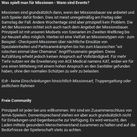
Was spielt man für Missionen - Wann sind Events?
Missionen sind grundsätzlich dann, wenn der Missionsbauer sie anbietet und
sich Spieler dafür finden. Dies ist meist unregelmäßig am Freitag oder
Samstag der Fall. Andere Wochentage sind aber prinzipiell kein Problem. Die
Art der Missionen richtet sich auch nach dem Angebot der Missionsbauer.
Prinzipiell ist mit unseren Modsets von Szenarien im Zweiten Weltkrieg bis
zur Neuzeit alles möglich. Hierbei ist eine Vielfalt an Missionstypen von - zum
Beispiel - Checkpoint-Missionen über nächtliche Einsätze von
Spezialeinheiten und Partisanenkämpfen bis hin zum klassischen "wir
rutschen einmal über Chernarus" Angriffsszenario gegeben. Diese
Aufzählung erhebt jedoch keinen Anspruch auf Vollständigkeit. Für mehr
Tiefe nutzen wir die Erweiterung von ACE Medical namens KAT, wobei wir für
uns einen Mittelweg mit einem hohen Anspruch an den Sanitäter gefunden
haben, ohne den normalen Schützen zu sehr zu belasten.
tl;dr - keine Einschränkungen hinsichtlich Missionsart, Truppengattung oder
zeitlichem Rahmen
Freie Community
Prinzipiell ist jeder bei uns willkommen. Wir sind ein Zusammenschluss von
ArmA-Spielern. Dementsprechend stehen wir aber auch grundsätzlich nicht
für Einladungen und Gegenbesuche zur Verfügung. Es wird versucht, den
Laden mittels gesundem Menschenverstand zusammen zu halten und auf die
Bedürfnisse der Spielerschaft stets zu achten.