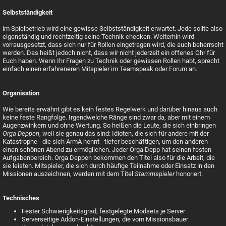
Selbstständigkeit
im Spielbetrieb wird eine gewisse Selbstständigkeit erwartet. Jede sollte also
eigenständig und rechtzeitig seine Technik checken. Weiterhin wird
vorrausgesetzt, dass sich nur für Rollen eingetragen wird, die auch beherrscht
werden. Das heißt jedoch nicht, dass wir nicht jederzeit ein offenes Ohr für
Euch haben. Wenn Ihr Fragen zu Technik oder gewissen Rollen habt, sprecht
einfach einen erfahreneren Mitspieler im Teamspeak oder Forum an.
Organisation
Wie bereits erwähnt gibt es kein festes Regelwerk und darüber hinaus auch
keine feste Rangfolge. Irgendwelche Ränge sind zwar da, aber mit einem
Augenzwinkern und ohne Wertung. So heißen die Leute, die sich einbringen
Orga Deppen
, weil sie genau das sind: Idioten, die sich für andere mit der
Katastrophe - die sich ArmA nennt - tiefer beschäftigen, um den anderen
einen schönen Abend zu ermöglichen. Jeder Orga Depp hat seinen festen
Aufgabenbereich. Orga Deppen bekommen den Titel also für die Arbeit, die
sie leisten. Mitspieler, die sich durch häufige Teilnahme oder Einsatz in den
Missionen auszeichnen, werden mit dem Titel
Stammspieler
honoriert.
Technisches
Fester Schwierigkeitsgrad, festgelegte Modsets je Server
Serverseitige Addon-Einstellungen, die vom Missionsbauer